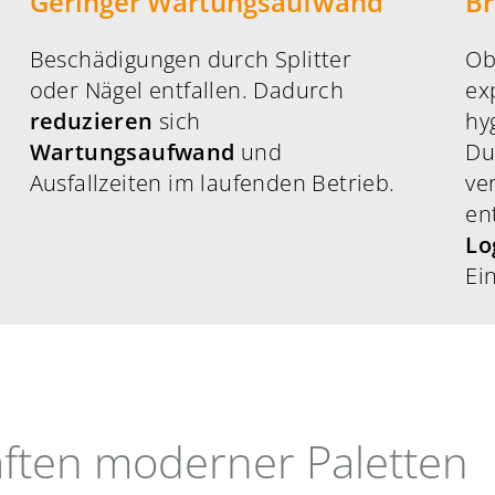
Geringer Wartungsaufwand
Br
Beschädigungen durch Splitter
Ob
oder Nägel entfallen. Dadurch
ex
reduzieren
sich
hy
Wartungsaufwand
und
Du
Ausfallzeiten im laufenden Betrieb.
ve
en
Lo
Ei
ften moderner Paletten