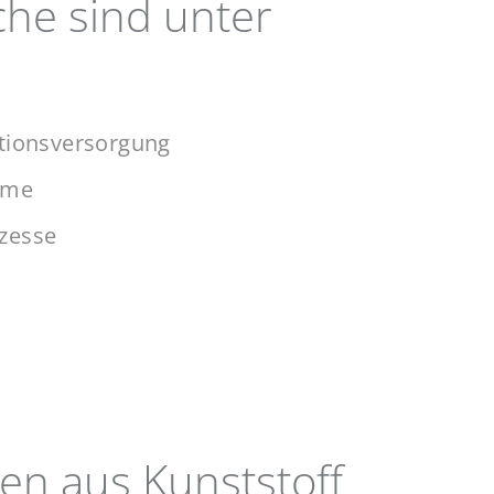
che sind unter
ktionsversorgung
eme
ozesse
ten aus Kunststoff