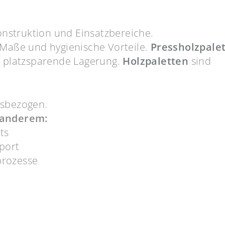
onstruktion und Einsatzbereiche.
Maße und hygienische Vorteile.
Pressholzpale
d platzsparende Lagerung.
Holzpaletten
sind
.
gsbezogen.
 anderem:
ts
port
prozesse