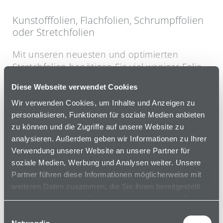
Kunstofffolien, Flachfolien, Schrumpffolien
oder Stretchfolien
Mit unseren neuesten und optimierten
Stretchfolien benötigen Sie viel weniger Folie,
sparen Geld und schonen die Umwelt.
Diese Webseite verwendet Cookies
Stretchfolien mit bis zu 400 % Vordehnung,
mit hervorragenden Haltekräften und
Wir verwenden Cookies, um Inhalte und Anzeigen zu
personalisieren, Funktionen für soziale Medien anbieten
höchster Durchstossfestigkeit. Auch unter
zu können und die Zugriffe auf unsere Website zu
höchster Belastung bietet unsere Folie
analysieren. Außerdem geben wir Informationen zu Ihrer
Stabilität und Sicherheit in jedem
Verwendung unserer Website an unsere Partner für
Verpackungsprozess. Wir sind Experten und
soziale Medien, Werbung und Analysen weiter. Unsere
begleiten Sie, bis die Folie Ihren Ansprüchen
Partner führen diese Informationen möglicherweise mit
entspricht.
weiteren Daten zusammen, die Sie ihnen bereitgestellt
haben oder die sie im Rahmen Ihrer Nutzung der Dienste
gesammelt haben.
Einwilligungsauswahl